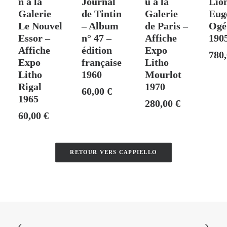
n à la
Journal
u à la
Lio
Galerie
de Tintin
Galerie
Eug
Le Nouvel
– Album
de Paris –
Ogé
Essor –
n° 47 –
Affiche
190
Affiche
édition
Expo
780
Expo
française
Litho
Litho
1960
Mourlot
Rigal
1970
60,00
€
1965
280,00
€
60,00
€
RETOUR VERS CAPPIELLO