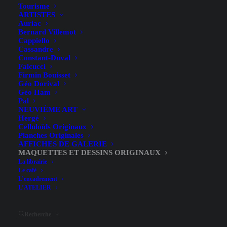
Tourisme
ARTISTES
Auriac
Bernard Villemot
Cappiello
Cassandre
Constant-Duval
Falcucci
Firmin Bouisset
Géo Dorival
Géo Ham
Pal
NEUVIÈME ART
Hergé
Celluloïds Originaux
Planches Originales
AFFICHES DE GALERIE
MAQUETTES ET DESSINS ORIGINAUX
La librairie
Le café
Hide filters
L’encadrement
L’ATELIER
Recherche