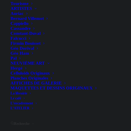
Tourisme
ARTISTES
Auriac
Bernard Villemot
Cappiello
Cassandre
Constant-Duval
Falcucci
Firmin Bouisset
Découvrez et composez votre collection d'affiches
Géo Dorival
originales sur le thème du théâtre.
Géo Ham
L'Atelier Quillet peut également vous proposer
Pal
pose sur châssis, encadrement ou caisse
NEUVIÈME ART
Hergé
américaine pour mettre en valeur vos achats (
voir
Celluloïds Originaux
la section encadrement
).
Planches Originales
AFFICHES DE GALERIE
MAQUETTES ET DESSINS ORIGINAUX
La librairie
Le café
L’encadrement
L’ATELIER
Hide filters
Recherche