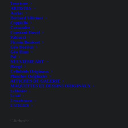
Tourisme
ARTISTES
Auriac
Bernard Villemot
Cappiello
Cassandre
Constant-Duval
Falcucci
Firmin Bouisset
Géo Dorival
Géo Ham
Pal
NEUVIÈME ART
Hergé
Celluloïds Originaux
Planches Originales
AFFICHES DE GALERIE
MAQUETTES ET DESSINS ORIGINAUX
Hide filters
La librairie
Le café
L’encadrement
L’ATELIER
Recherche