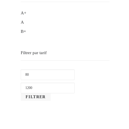
A+
A
B+
Filtrer par tarif
PRIX
MIN
PRIX
MAX
FILTRER