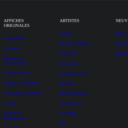
AFFICHES
ARTISTES
NEUV
ORIGINALES
Auriac
Hergé
Automobile
Bernard Villemot
Cellul
Aviation
Cappiello
Planch
Boisson &
Alimentation
Cassandre
Chemin de fer
Constant-Duval
Cirque & Automate
Falcucci
Compagnie maritime
Firmin Bouisset
Cycles
Géo Dorival
Guerre &
Géo Ham
Propagande
Pal
Jeux Olympiques