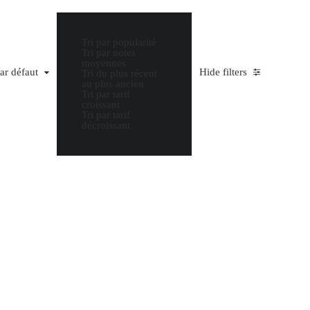
Tri par popularité
Tri par notes
moyennes
par défaut
Hide filters
Tri du plus récent
au plus ancien
Tri par tarif
croissant
Tri par tarif
décroissant