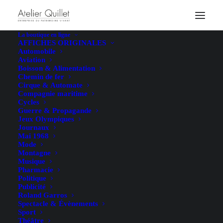
Politique de confidentialité et
La boutique en ligne
Conditions générales de vente
AFFICHES ORIGINALES
Automobile
(CGV)
Aviation
Boisson & Alimentation
Chemin de fer
Cirque & Automate
Compagnie maritime
Cycles
1. Objet
Guerre & Propagande
Jeux Olympiques
Journaux
Mai 1968
Les présentes Conditions Générales de Vente (CGV)
Mode
Montagne
régissent les relations contractuelles entre QUILLET SAS,
Musique
ci-après dénommée « le Vendeur », et toute personne
Pharmacie
Politique
physique ou morale, ci-après dénommée « l’Acheteur »,
Publicité
souhaitant effectuer un achat sur le site internet de la
Roland Garros
Spectacle & Évènements
Librairie et Atelier Quillet.
Sport
Théâtre