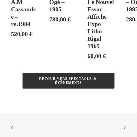
A.M
Ogé –
Le Nouvel
– Og
Cassandr
1905
Essor –
199
e –
Affiche
780,00
€
280
re.1984
Expo
Litho
520,00
€
Rigal
1965
60,00
€
RETOUR VERS SPECTACLE & 
ÉVÉNEMENTS