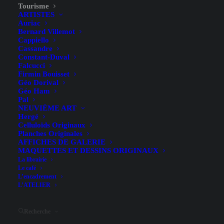
Tourisme
ARTISTES
Auriac
Bernard Villemot
Cappiello
Cassandre
Constant-Duval
Falcucci
Firmin Bouisset
Fête Nationale à La Rochelle
Géo Dorival
Géo Ham
– Deberny – 1934
Pal
NEUVIÈME ART
Hergé
Celluloïds Originaux
Planches Originales
AFFICHES DE GALERIE
MAQUETTES ET DESSINS ORIGINAUX
La librairie
Le café
L’encadrement
Illustrateur
Deberny
L’ATELIER
Largeur (hors entoilage)
59.9 cm
Hauteur (hors entoilage)
Recherche
80 cm