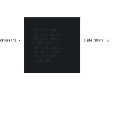
Tri par défaut
Tri par popularité
Tri par notes
oissant
écroissant
Hide filters
moyennes
Tri du plus récent
au plus ancien
Tri par tarif
croissant