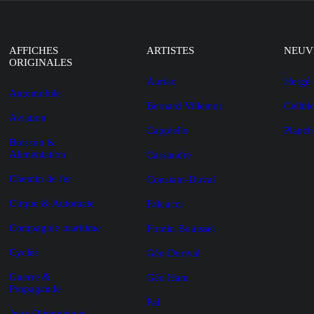
AFFICHES
ARTISTES
NEUV
ORIGINALES
Auriac
Hergé
Automobile
Bernard Villemot
Cellul
Aviation
Cappiello
Planch
Boisson &
Alimentation
Cassandre
Chemin de fer
Constant-Duval
Cirque & Automate
Falcucci
Compagnie maritime
Firmin Bouisset
Cycles
Géo Dorival
Guerre &
Géo Ham
Propagande
Pal
Jeux Olympiques