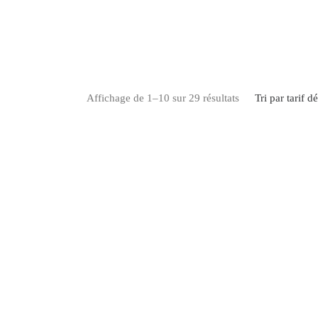
Trié par prix décr
Affichage de 1–10 sur 29 résultats
Tri par tarif d