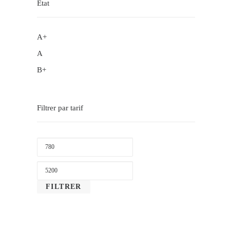
État
A+
A
B+
Filtrer par tarif
PRIX
MIN
PRIX
MAX
FILTRER