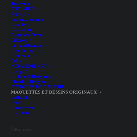
Tourisme
ARTISTES
Auriac
Bernard Villemot
Cappiello
Cassandre
Constant-Duval
Falcucci
Firmin Bouisset
Géo Dorival
Géo Ham
Pal
NEUVIÈME ART
Hergé
Celluloïds Originaux
Planches Originales
AFFICHES DE GALERIE
MAQUETTES ET DESSINS ORIGINAUX
La librairie
Le café
Hide filters
L’encadrement
L’ATELIER
Recherche