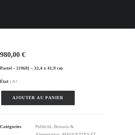
980,00
€
Pastel – [1968] – 32,4 x 41,9 cm
État :
A+
AJOUTER AU PANIER
quantité
de
Dessin
Original,
Catégories
Publicité
,
Boisson &
Cognac
Alimentation
,
MAQUETTES ET