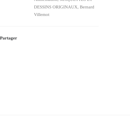
Martell,
DESSINS ORIGINAUX
,
Bernard
Les
Villemot
Hirondelles
–
Bernard
Partager
Villemot
–
[1968]