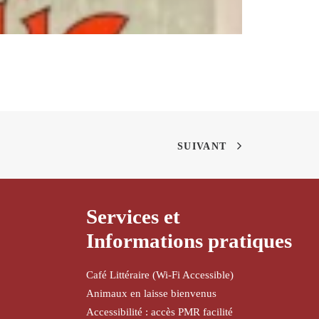
SUIVANT
Services et
Informations pratiques
Café Littéraire (Wi-Fi Accessible)
Animaux en laisse bienvenus
Accessibilité : accès PMR facilité