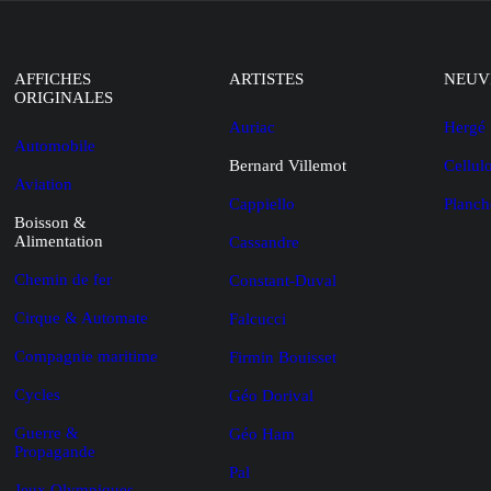
AFFICHES
ARTISTES
NEUV
ORIGINALES
Auriac
Hergé
Automobile
Bernard Villemot
Cellul
Aviation
Cappiello
Planch
Boisson &
Alimentation
Cassandre
Chemin de fer
Constant-Duval
Cirque & Automate
Falcucci
Compagnie maritime
Firmin Bouisset
Cycles
Géo Dorival
Guerre &
Géo Ham
Propagande
Pal
Jeux Olympiques