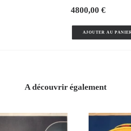
4800,00
€
AJOUTER AU PANIE
quantité
de
Automobiles
Delahaye
–
Anonyme
–
A découvrir également
1898