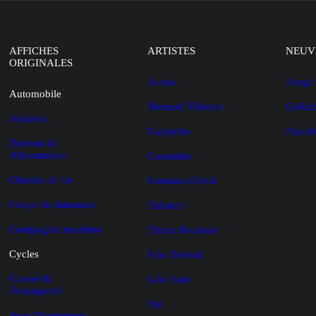
AFFICHES
ARTISTES
NEUV
ORIGINALES
Auriac
Hergé
Automobile
Bernard Villemot
Cellul
Aviation
Cappiello
Planch
Boisson &
Alimentation
Cassandre
Chemin de fer
Constant-Duval
Cirque & Automate
Falcucci
Compagnie maritime
Firmin Bouisset
Cycles
Géo Dorival
Guerre &
Géo Ham
Propagande
Pal
Jeux Olympiques