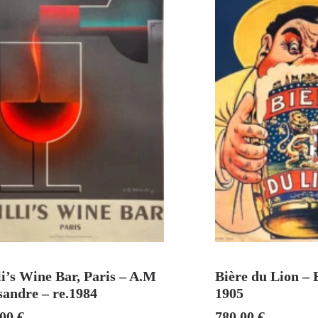
VENDU
AJOUTER A
i’s Wine Bar, Paris – A.M
Bière du Lion –
sandre – re.1984
1905
,00
€
780,00
€