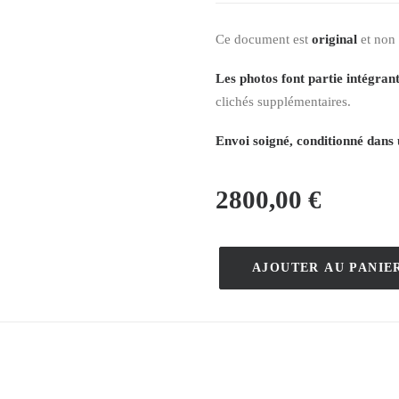
Ce document est
original
et non
Les photos font partie intégrant
clichés supplémentaires.
Envoi soigné, conditionné dans 
2800,00
€
AJOUTER AU PANIE
quantité
de
Banyuls-
Trilles
Quinquina
–