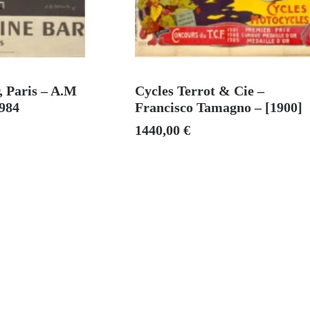
DU
AJOUTER AU PANIER
, Paris – A.M
Cycles Terrot & Cie –
1984
Francisco Tamagno – [1900]
1440,00
€