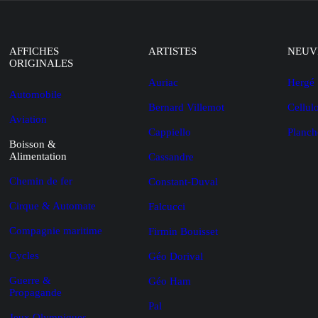
AFFICHES
ARTISTES
NEUV
ORIGINALES
Auriac
Hergé
Automobile
Bernard Villemot
Cellul
Aviation
Cappiello
Planch
Boisson &
Alimentation
Cassandre
Chemin de fer
Constant-Duval
Cirque & Automate
Falcucci
Compagnie maritime
Firmin Bouisset
Cycles
Géo Dorival
Guerre &
Géo Ham
Propagande
Pal
Jeux Olympiques