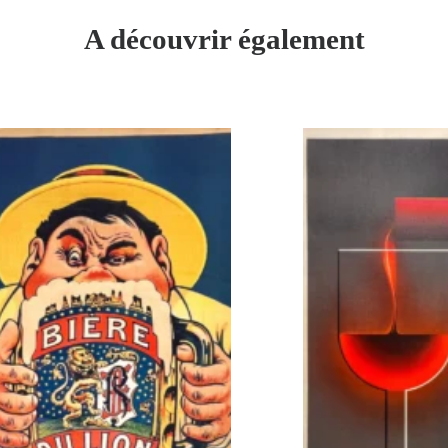
M.
A découvrir également
Auzolle
–
[1910]