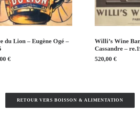
AJOUTER AU PANIER
VEN
re du Lion – Eugène Ogé –
Willi’s Wine Bar
5
Cassandre – re.
,00
€
520,00
€
RETOUR VERS BOISSON & ALIMENTATION