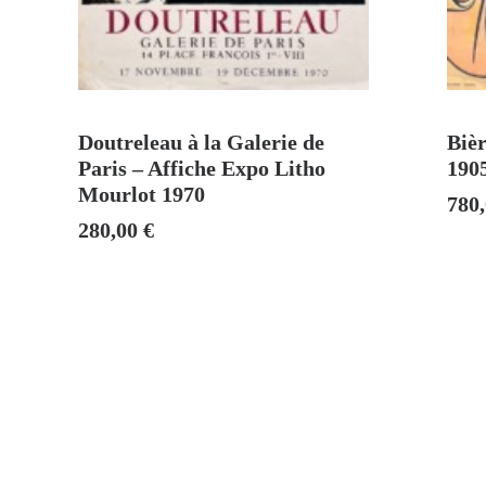
AJOUTER AU PANIER
Doutreleau à la Galerie de
Biè
Paris – Affiche Expo Litho
190
Mourlot 1970
780
280,00
€