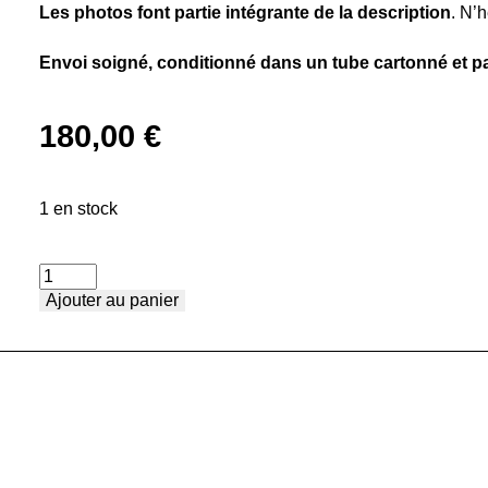
Les photos font partie intégrante de la description
. N’
Envoi soigné, conditionné dans un tube cartonné et pa
180,00
€
1 en stock
quantité
Ajouter au panier
de
ESAG
–
Confusius
–
Auriac