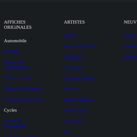
AFFICHES
ARTISTES
NEUV
ORIGINALES
Auriac
Hergé
Automobile
Bernard Villemot
Cellul
Aviation
Cappiello
Planch
Boisson &
Alimentation
Cassandre
Chemin de fer
Constant-Duval
Cirque & Automate
Falcucci
Compagnie maritime
Firmin Bouisset
Cycles
Géo Dorival
Guerre &
Géo Ham
Propagande
Pal
Jeux Olympiques