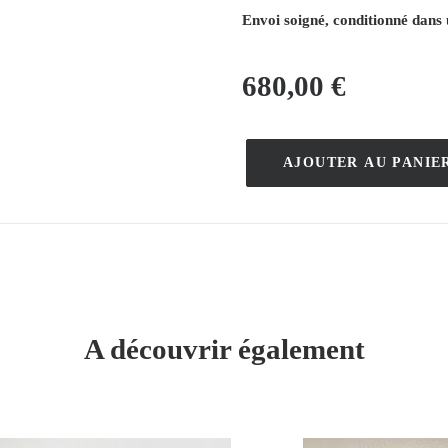
Envoi soigné, conditionné dans 
680,00
€
AJOUTER AU PANIE
quantité
de
Favor
–
L.
Matthey
–
A découvrir également
[1920]