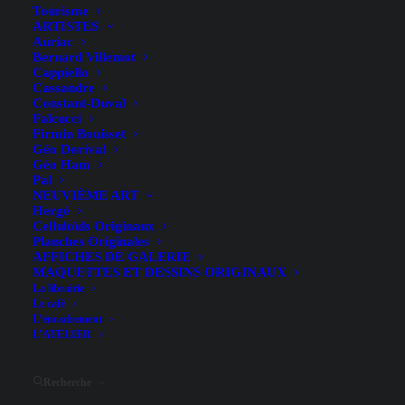
Tourisme
ARTISTES
Auriac
Bernard Villemot
Cappiello
Cassandre
Constant-Duval
La Bergère – Anonyme –
Falcucci
Firmin Bouisset
[1900]
Géo Dorival
Géo Ham
Pal
NEUVIÈME ART
Hergé
Celluloïds Originaux
Planches Originales
AFFICHES DE GALERIE
MAQUETTES ET DESSINS ORIGINAUX
La librairie
Illustrateur
Anonyme
Le café
L’encadrement
Largeur (hors entoilage)
31 cm
L’ATELIER
Hauteur (hors entoilage)
39.5 cm
Recherche
Date
[1900]