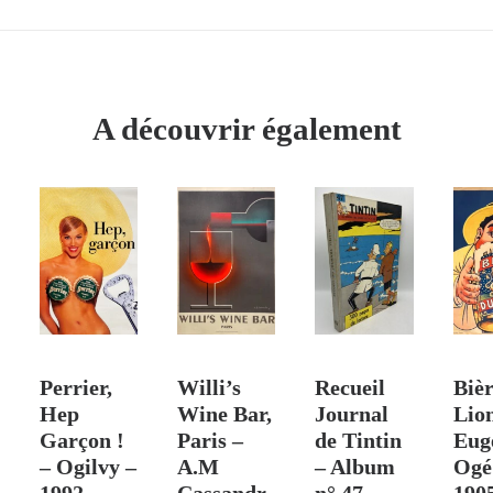
de
La
Bergère
–
Anonyme
A découvrir également
–
[1900]
 PANIER
AJOUTER AU PANIER
VENDU
AJOUTER AU PANIER
AJO
Perrier,
Willi’s
Recueil
Biè
Hep
Wine Bar,
Journal
Lio
Garçon !
Paris –
de Tintin
Eug
– Ogilvy –
A.M
– Album
Ogé