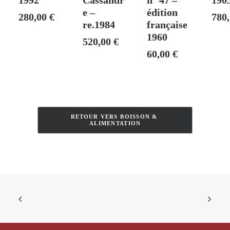
1992
Cassandr
n° 47 –
190
e –
édition
280,00
€
780
re.1984
française
1960
520,00
€
60,00
€
RETOUR VERS BOISSON & 
ALIMENTATION