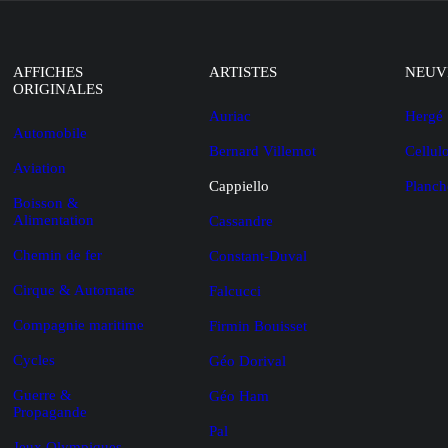
AFFICHES
ARTISTES
NEUV
ORIGINALES
Auriac
Hergé
Automobile
Bernard Villemot
Cellul
Aviation
Cappiello
Planch
Boisson &
Alimentation
Cassandre
Chemin de fer
Constant-Duval
Cirque & Automate
Falcucci
Compagnie maritime
Firmin Bouisset
Cycles
Géo Dorival
Guerre &
Géo Ham
Propagande
Pal
Jeux Olympiques