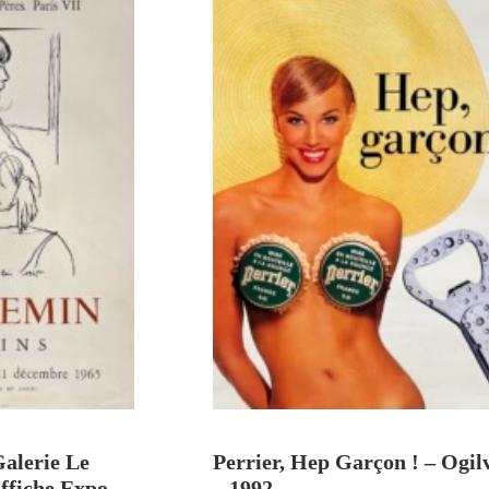
U PANIER
AJOUTER AU PANIER
Galerie Le
Perrier, Hep Garçon ! – Ogil
Affiche Expo
– 1992