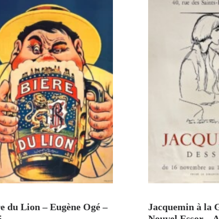
AJOUTER AU PANIER
AJOUTER A
re du Lion – Eugène Ogé –
Jacquemin à la 
5
Nouvel Essor – 