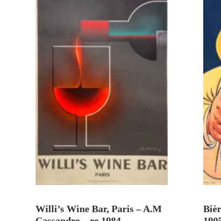
VENDU
Willi’s Wine Bar, Paris – A.M
Biè
Cassandre – re.1984
190