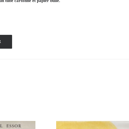
un tube cartonné et papier bullé.
R