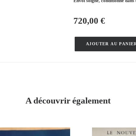
Envoi soigné, conditionné dans 
720,00
€
AJOUTER AU PANIE
quantité
de
Le
Thermogène
–
Leonetto
Cappiello
A découvrir également
–
1940