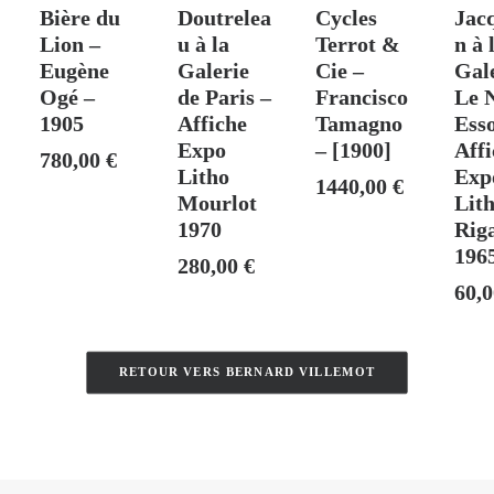
Bière du
Doutrelea
Cycles
Jac
Lion –
u à la
Terrot &
n à 
Eugène
Galerie
Cie –
Gal
Ogé –
de Paris –
Francisco
Le 
1905
Affiche
Tamagno
Esso
Expo
– [1900]
Affi
780,00
€
Litho
Exp
1440,00
€
Mourlot
Lit
1970
Rig
196
280,00
€
60,
RETOUR VERS BERNARD VILLEMOT