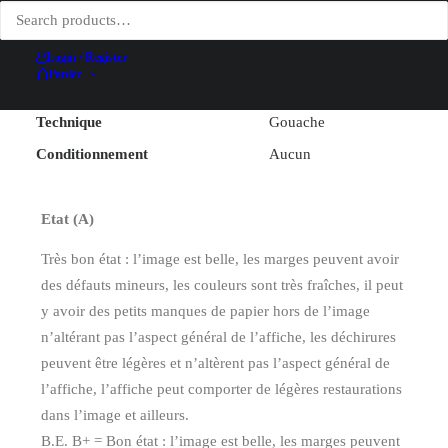
Largeur (hors entoilage)
67, 7 cm
Login / Register
Hauteur (hors entoilage)
49, 9 cm
Panier
Date
[1975]
Technique
Gouache
Conditionnement
Aucun
Etat (A)
Très bon état : l’image est belle, les marges peuvent avoir
des défauts mineurs, les couleurs sont très fraîches, il peut
y avoir des petits manques de papier hors de l’image
n’altérant pas l’aspect général de l’affiche, les déchirures
peuvent être légères et n’altèrent pas l’aspect général de
l’affiche, l’affiche peut comporter de légères restaurations
dans l’image et ailleurs.
B.E. B+ = Bon état : l’image est belle, les marges peuvent