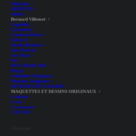
Tourisme
ARTISTES
Auriac
Bernard Villemot
Cappiello
Cassandre
Constant-Duval
Maquette Originale, Bergasol,
Falcucci
Firmin Bouisset
Le Trio d’Amis – Bernard
Géo Dorival
Géo Ham
Villemot – [1975]
Pal
NEUVIÈME ART
Hergé
Celluloïds Originaux
Planches Originales
AFFICHES DE GALERIE
MAQUETTES ET DESSINS ORIGINAUX
La librairie
Le café
L’encadrement
Annotations
L’ATELIER
A noter
manuscrites de
l'Artiste
Recherche
Illustrateur
Bernard Villemot