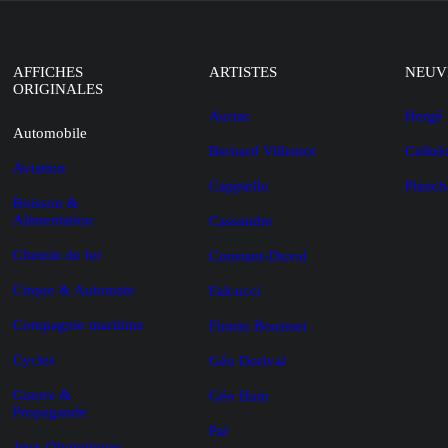
AFFICHES
ARTISTES
NEUV
ORIGINALES
Auriac
Hergé
Automobile
Bernard Villemot
Cellul
Aviation
Cappiello
Planch
Boisson &
Alimentation
Cassandre
Chemin de fer
Constant-Duval
Cirque & Automate
Falcucci
Compagnie maritime
Firmin Bouisset
Cycles
Géo Dorival
Guerre &
Géo Ham
Propagande
Pal
Jeux Olympiques