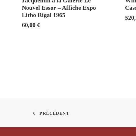
Jacquemin à la Galerie Le
Will
Nouvel Essor – Affiche Expo
Cas
Litho Rigal 1965
520
60,00
€
PRÉCÉDENT