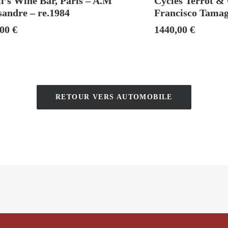
i’s Wine Bar, Paris – A.M
Cycles Terrot & 
sandre – re.1984
Francisco Tamag
,00
€
1440,00
€
RETOUR VERS AUTOMOBILE