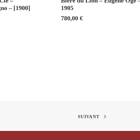
Cie –
Bière du Lion – Eugène Ogé 
no – [1900]
1905
780,00
€
SUIVANT