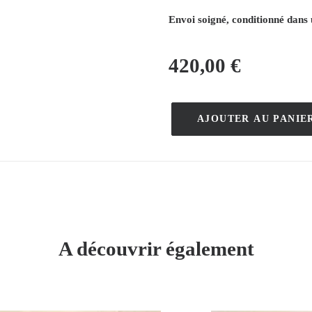
Envoi soigné, conditionné dans 
420,00
€
AJOUTER AU PANIE
quantité
de
Automobiles
Classiques
avec
Louis
Vuitton
A découvrir également
–
Razzia
–
1990