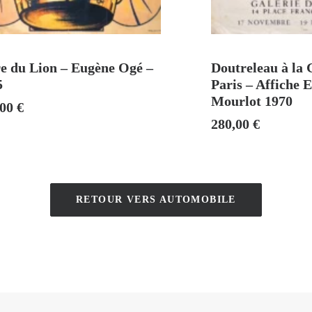
AJOUTER AU PANIER
AJOUTER A
re du Lion – Eugène Ogé –
Doutreleau à la 
5
Paris – Affiche 
Mourlot 1970
,00
€
280,00
€
RETOUR VERS AUTOMOBILE