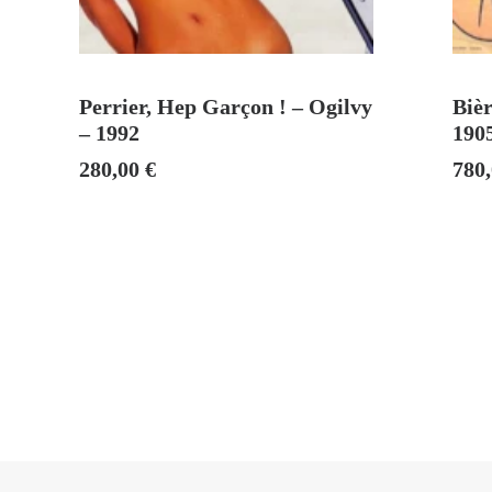
AJOUTER AU PANIER
Perrier, Hep Garçon ! – Ogilvy
Biè
– 1992
190
280,00
€
780