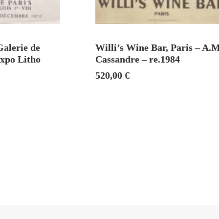
U PANIER
VENDU
Galerie de
Willi’s Wine Bar, Paris – A.
Expo Litho
Cassandre – re.1984
520,00
€