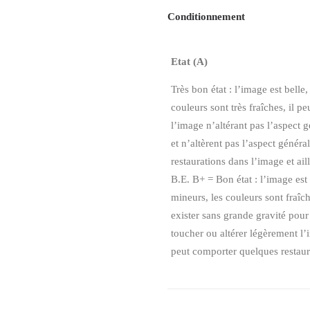
Conditionnement
Etat (A)
Très bon état : l’image est belle
couleurs sont très fraîches, il p
l’image n’altérant pas l’aspect g
et n’altèrent pas l’aspect généra
restaurations dans l’image et ail
B.E. B+ = Bon état : l’image est
mineurs, les couleurs sont fraî
exister sans grande gravité pour
toucher ou altérer légèrement l’i
peut comporter quelques restaura