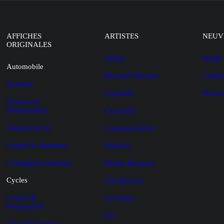
AFFICHES
ARTISTES
NEUV
ORIGINALES
Auriac
Hergé
Automobile
Bernard Villemot
Cellul
Aviation
Cappiello
Planch
Boisson &
Alimentation
Cassandre
Chemin de fer
Constant-Duval
Cirque & Automate
Falcucci
Compagnie maritime
Firmin Bouisset
Cycles
Géo Dorival
Guerre &
Géo Ham
Propagande
Pal
Jeux Olympiques