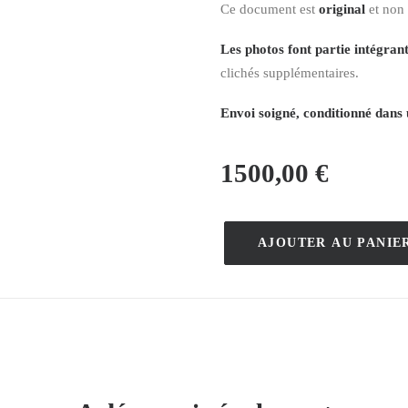
Ce document est
original
et non
Les photos font partie intégrant
clichés supplémentaires.
Envoi soigné, conditionné dans 
1500,00
€
AJOUTER AU PANIE
quantité
de
Hurtu
–
Henri
Gray
–