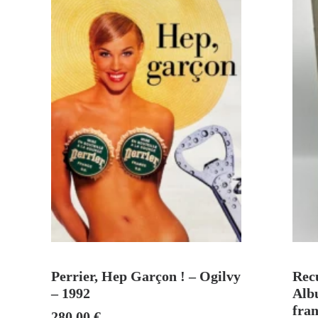
AJOUTER AU PANIER
Perrier, Hep Garçon ! – Ogilvy
Recu
– 1992
Albu
fran
280,00
€