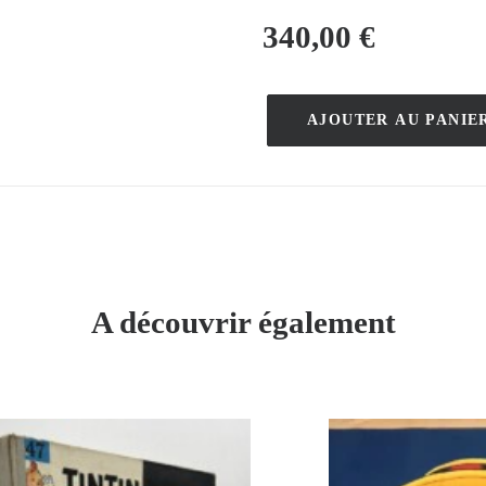
340,00
€
AJOUTER AU PANIE
quantité
de
Epinal
–
M.
N
–
A découvrir également
[1930]