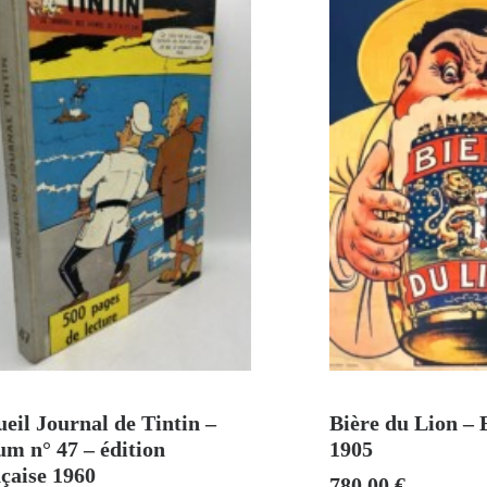
AJOUTER AU PANIER
AJOUTER A
eil Journal de Tintin –
Bière du Lion –
m n° 47 – édition
1905
çaise 1960
780,00
€