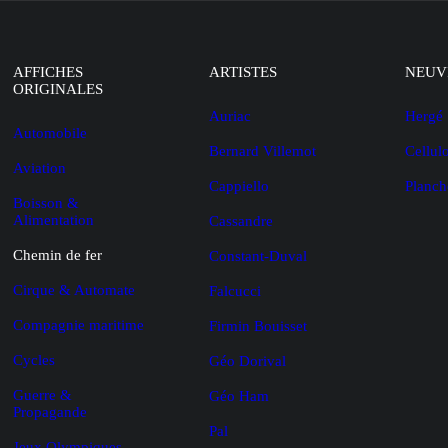
AFFICHES
ARTISTES
NEUV
ORIGINALES
Auriac
Hergé
Automobile
Bernard Villemot
Cellul
Aviation
Cappiello
Planch
Boisson &
Alimentation
Cassandre
Chemin de fer
Constant-Duval
Cirque & Automate
Falcucci
Compagnie maritime
Firmin Bouisset
Cycles
Géo Dorival
Guerre &
Géo Ham
Propagande
Pal
Jeux Olympiques