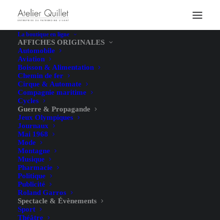
La boutique en ligne
AFFICHES ORIGINALES
Automobile
Aviation
Boisson & Alimentation
Chemin de fer
Cirque & Automate
Compagnie maritime
Cycles
Guerre & Propagande
Jeux Olympiques
Journaux
Mai 1968
Mode
Montagne
Musique
Pharmacie
Journée des Tuberculeux –
Politique
Publicité
Levy-Dhurmer – 1917
Roland Garros
Spectacle & Évènements
Sport
Théâtre