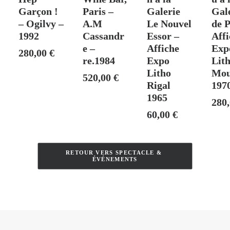
Garçon !
Paris –
Galerie
Gal
– Ogilvy –
A.M
Le Nouvel
de P
1992
Cassandr
Essor –
Affi
e –
Affiche
Exp
280,00
€
re.1984
Expo
Lit
Litho
Mou
520,00
€
Rigal
197
1965
280
60,00
€
RETOUR VERS SPECTACLE & 
ÉVÉNEMENTS