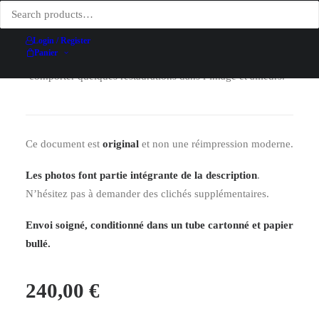
des manques de papier hors de l’image peuvent exister
sans grande gravité pour l’aspect général de l’affiche, les
déchirures peuvent toucher ou altérer légèrement l’image
Login / Register
Panier
et un peu l’aspect général de l’affiche, l’affiche peut
comporter quelques restaurations dans l’image et ailleurs.
Ce document est
original
et non une réimpression moderne.
Les photos font partie intégrante de la description
.
N’hésitez pas à demander des clichés supplémentaires.
Envoi soigné, conditionné dans un tube cartonné et papier
bullé.
240,00
€