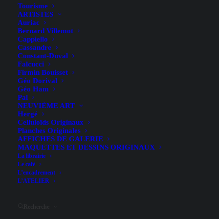
Tourisme
ARTISTES
Auriac
Bernard Villemot
Cappiello
Cassandre
Illustrateur
Levy-Dhurmer
Constant-Duval
Falcucci
Largeur (hors entoilage)
82 cm
Firmin Bouisset
Géo Dorival
Hauteur (hors entoilage)
114.5 cm
Géo Ham
Pal
Date
1917
NEUVIÈME ART
Hergé
Technique d'impression
Lithographie
Celluloïds Originaux
Planches Originales
Conditionnement
Entoilée
AFFICHES DE GALERIE
MAQUETTES ET DESSINS ORIGINAUX
La librairie
Etat (B)
Le café
L’encadrement
L’ATELIER
Bon état : l’image est belle, les marges comportent des
défauts pouvant un peu altérer l’aspect général de
Recherche
l’affiche, les couleurs peuvent être légèrement délavées,