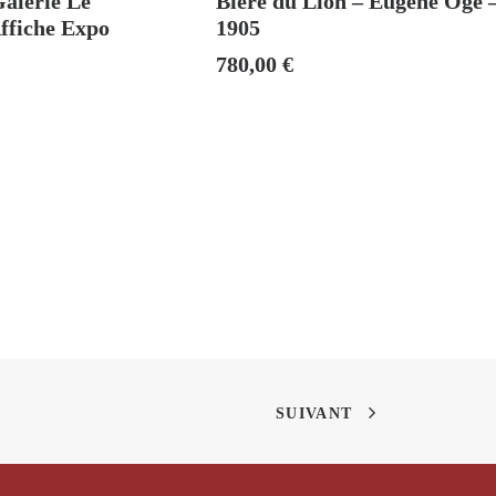
Galerie Le
Bière du Lion – Eugène Ogé 
Affiche Expo
1905
780,00
€
SUIVANT