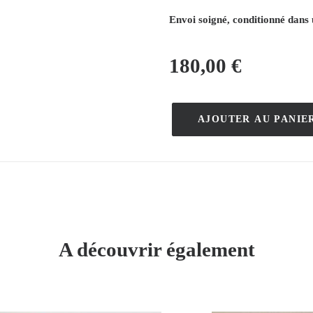
Envoi soigné, conditionné dans 
180,00
€
AJOUTER AU PANIE
quantité
de
Recrutement
Sacerdotal
de
Rennes
–
A découvrir également
Earin
–
1938