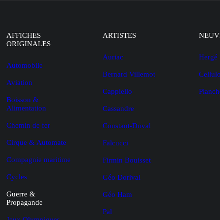
AFFICHES
ARTISTES
NEUV
ORIGINALES
Auriac
Hergé
Automobile
Bernard Villemot
Cellul
Aviation
Cappiello
Planch
Boisson &
Alimentation
Cassandre
Chemin de fer
Constant-Duval
Cirque & Automate
Falcucci
Compagnie maritime
Firmin Bouisset
Cycles
Géo Dorival
Guerre &
Géo Ham
Propagande
Pal
Jeux Olympiques