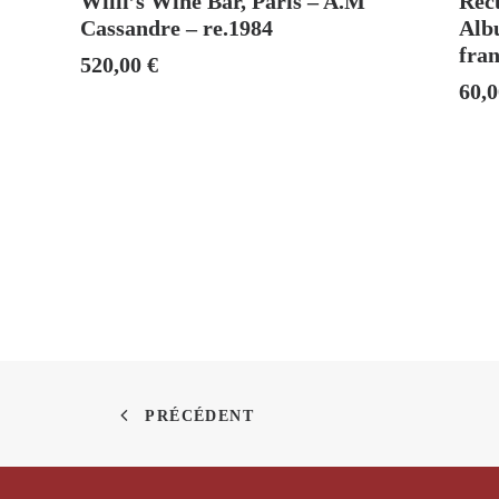
Willi’s Wine Bar, Paris – A.M
Recu
Cassandre – re.1984
Albu
fran
520,00
€
60,
PRÉCÉDENT