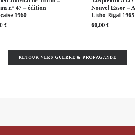
eil Journal de Tintin –
Jacquemin à la 
m n° 47 – édition
Nouvel Essor – 
çaise 1960
Litho Rigal 1965
00
€
60,00
€
RETOUR VERS GUERRE & PROPAGANDE