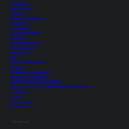
Tourisme
ARTISTES
Auriac
Bernard Villemot
Cappiello
Cassandre
Constant-Duval
Falcucci
Roland Garros – Björn Borg
Firmin Bouisset
Géo Dorival
– Eduardo Arroyo – 1981
Géo Ham
Pal
NEUVIÈME ART
Hergé
Celluloïds Originaux
Planches Originales
AFFICHES DE GALERIE
MAQUETTES ET DESSINS ORIGINAUX
La librairie
Le café
Illustrateur
Eduardo Arroyo
L’encadrement
Largeur (hors entoilage)
57 cm
L’ATELIER
Hauteur (hors entoilage)
75 cm
Recherche
Date
1981