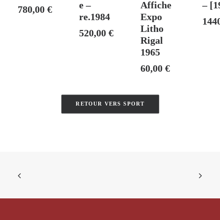
e –
Affiche
– [1
780,00
€
re.1984
Expo
144
Litho
520,00
€
Rigal
1965
60,00
€
RETOUR VERS SPORT