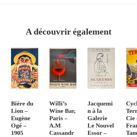
A découvrir également
 PANIER
AJOUTER AU PANIER
VENDU
AJOUTER AU PANIER
AJO
Bière du
Willi’s
Jacquemi
Cyc
Lion –
Wine Bar,
n à la
Ter
Eugène
Paris –
Galerie
Cie 
Ogé –
A.M
Le Nouvel
Fra
1905
Cassandr
Essor –
Tam