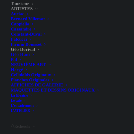
Tourisme
ARTISTES
Auriac
Bernard Villemot
Cappiello
Cassandre
Constant-Duval
Falcucci
Firmin Bouisset
Bayonne – Biarritz – Géo
Géo Dorival
Géo Ham
Dorival – 1911
Pal
NEUVIÈME ART
Hergé
Celluloïds Originaux
Planches Originales
AFFICHES DE GALERIE
MAQUETTES ET DESSINS ORIGINAUX
La librairie
Le café
L’encadrement
Illustrateur
Géo Dorival
L’ATELIER
Largeur (hors entoilage)
77.1 cm
Recherche
Hauteur (hors entoilage)
107.5 cm