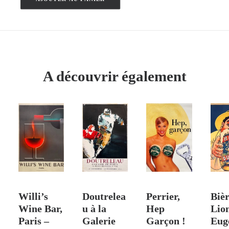
quantité
de
Bayonne
-
Biarritz
–
A découvrir également
Géo
Dorival
–
1911
 PANIER
VENDU
AJOUTER AU PANIER
AJOUTER AU PANIER
AJO
Willi’s
Doutrelea
Perrier,
Biè
Wine Bar,
u à la
Hep
Lio
Paris –
Galerie
Garçon !
Eug