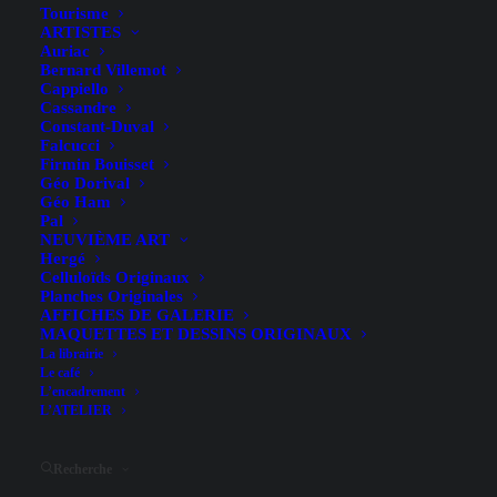
Tourisme
ARTISTES
Auriac
Bernard Villemot
Cappiello
Cassandre
Constant-Duval
Falcucci
Firmin Bouisset
Géo Dorival
Géo Ham
Pal
NEUVIÈME ART
Grand Prix Automobile de
Hergé
Celluloïds Originaux
Monaco – B. Minne – 1983
Planches Originales
AFFICHES DE GALERIE
MAQUETTES ET DESSINS ORIGINAUX
La librairie
Le café
L’encadrement
L’ATELIER
Sous-titre
20-21 Mai 1950
Recherche