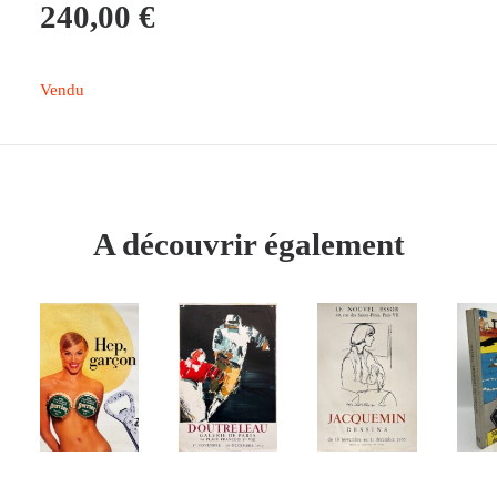
240,00
€
Vendu
A découvrir également
 PANIER
AJOUTER AU PANIER
AJOUTER AU PANIER
AJOUTER AU PANIER
AJO