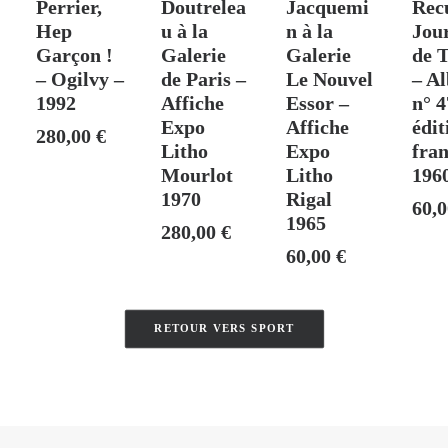
Perrier,
Doutrelea
Jacquemi
Rec
Hep
u à la
n à la
Jou
Garçon !
Galerie
Galerie
de T
– Ogilvy –
de Paris –
Le Nouvel
– A
1992
Affiche
Essor –
n° 4
Expo
Affiche
édit
280,00
€
Litho
Expo
fran
Mourlot
Litho
196
1970
Rigal
60,
1965
280,00
€
60,00
€
RETOUR VERS SPORT