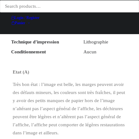
Illustrateur
B. Minne
Largeur (hors entoilage)
67.6 cm
Login / Register
Hauteur (hors entoilage)
99.7 cm
Panier
Date
1983
Technique d’impression
Lithographie
Conditionnement
Aucun
Etat (A)
Très bon état : l’image est belle, les marges peuvent avoir
des défauts mineurs, les couleurs sont très fraîches, il peut
y avoir des petits manques de papier hors de l’image
n’altérant pas l’aspect général de l’affiche, les déchirures
peuvent être légères et n’altèrent pas l’aspect général de
l’affiche, l’affiche peut comporter de légères restaurations
dans l’image et ailleurs.