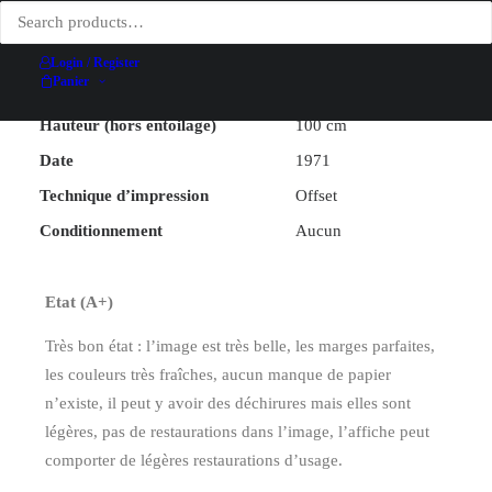
A noter
Sélection Prix National
Illustrateur
Raymond Pagès
Login / Register
Panier
Largeur (hors entoilage)
60 cm
Hauteur (hors entoilage)
100 cm
Date
1971
Technique d’impression
Offset
Conditionnement
Aucun
Etat (A+)
Très bon état : l’image est très belle, les marges parfaites,
les couleurs très fraîches, aucun manque de papier
n’existe, il peut y avoir des déchirures mais elles sont
légères, pas de restaurations dans l’image, l’affiche peut
comporter de légères restaurations d’usage.