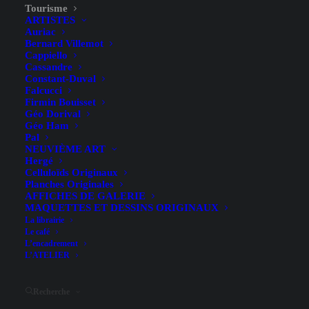
Tourisme
ARTISTES
Auriac
Bernard Villemot
Cappiello
Cassandre
Constant-Duval
Falcucci
Firmin Bouisset
Géo Dorival
Géo Ham
Pal
NEUVIÈME ART
Hergé
Celluloïds Originaux
Air France, Allemagne – R.
Planches Originales
AFFICHES DE GALERIE
Pagès – 1971
MAQUETTES ET DESSINS ORIGINAUX
La librairie
Le café
L’encadrement
L’ATELIER
Recherche