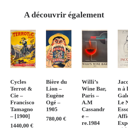
Allemagne
–
A découvrir également
R.
Pagès
–
1971
 PANIER
AJOUTER AU PANIER
AJOUTER AU PANIER
VENDU
AJO
Cycles
Bière du
Willi’s
Jac
Terrot &
Lion –
Wine Bar,
n à 
Cie –
Eugène
Paris –
Gal
Francisco
Ogé –
A.M
Le 
Tamagno
1905
Cassandr
Esso
– [1900]
e –
Affi
780,00
€
re.1984
Exp
1440,00
€