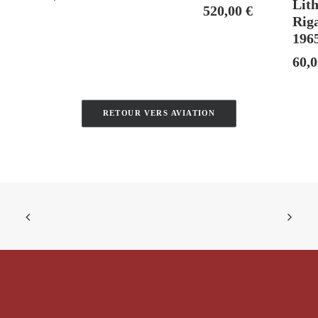
Lit
520,00
€
Rig
196
60,
RETOUR VERS AVIATION