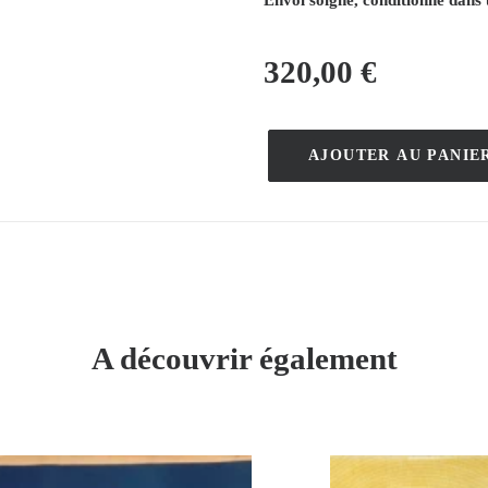
Envoi soigné, conditionné dans 
320,00
€
AJOUTER AU PANIE
quantité
de
Air
France,
Asie
–
Raymond
A découvrir également
Pagès
–
1971