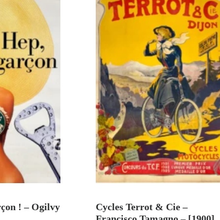
U PANIER
AJOUTER AU PANIER
çon ! – Ogilvy
Cycles Terrot & Cie –
Francisco Tamagno – [1900]