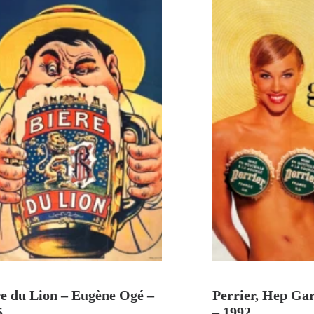
AJOUTER AU PANIER
AJOUTER A
re du Lion – Eugène Ogé –
Perrier, Hep Gar
5
– 1992