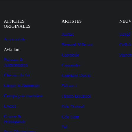
AFFICHES
ARTISTES
NEUV
ORIGINALES
Auriac
Hergé
Automobile
Bernard Villemot
Cellul
Aviation
Cappiello
Planch
Boisson &
Alimentation
Cassandre
Chemin de fer
Constant-Duval
Cirque & Automate
Falcucci
Compagnie maritime
Firmin Bouisset
Cycles
Géo Dorival
Guerre &
Géo Ham
Propagande
Pal
Jeux Olympiques