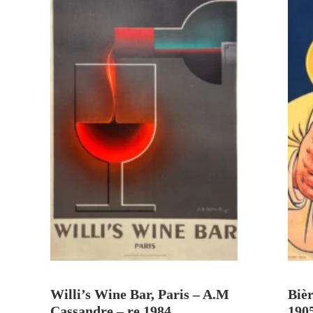
VENDU
Willi’s Wine Bar, Paris – A.M
Biè
Cassandre – re.1984
190