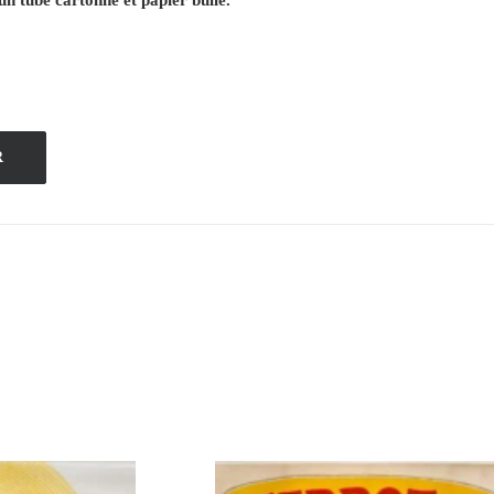
un tube cartonné et papier bullé.
R