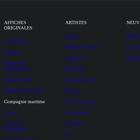
AFFICHES
ARTISTES
NEUV
ORIGINALES
Auriac
Hergé
Automobile
Bernard Villemot
Cellul
Aviation
Cappiello
Planch
Boisson &
Alimentation
Cassandre
Chemin de fer
Constant-Duval
Cirque & Automate
Falcucci
Compagnie maritime
Firmin Bouisset
Cycles
Géo Dorival
Guerre &
Géo Ham
Propagande
Pal
Jeux Olympiques