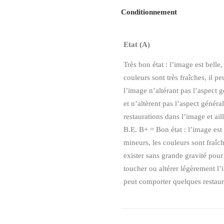
Conditionnement
Etat (A)
Très bon état : l’image est belle
couleurs sont très fraîches, il p
l’image n’altérant pas l’aspect g
et n’altèrent pas l’aspect généra
restaurations dans l’image et ail
B.E. B+ = Bon état : l’image est
mineurs, les couleurs sont fraî
exister sans grande gravité pour
toucher ou altérer légèrement l’i
peut comporter quelques restaura