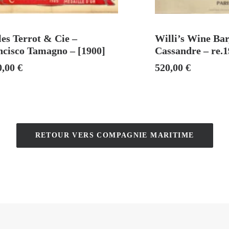
AJOUTER AU PANIER
VEN
es Terrot & Cie –
Willi’s Wine Bar
ncisco Tamagno – [1900]
Cassandre – re.
0,00
€
520,00
€
RETOUR VERS COMPAGNIE MARITIME