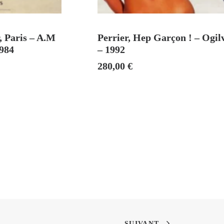
DU
AJOUTER AU PANIER
, Paris – A.M
Perrier, Hep Garçon ! – Ogil
1984
– 1992
280,00
€
SUIVANT