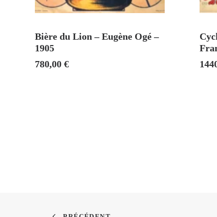
AJOUTER AU PANIER
Bière du Lion – Eugène Ogé –
Cycl
1905
Fra
780,00
€
144
PRÉCÉDENT