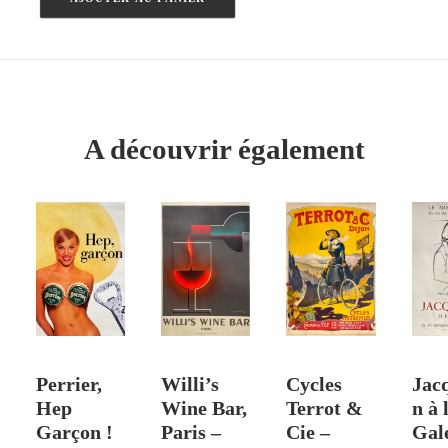
quantité
de
Bayonne
-
Biarritz
–
A découvrir également
Géo
Dorival
–
1911
 PANIER
AJOUTER AU PANIER
VENDU
AJOUTER AU PANIER
AJO
Perrier,
Willi’s
Cycles
Jac
Hep
Wine Bar,
Terrot &
n à 
Garçon !
Paris –
Cie –
Gal