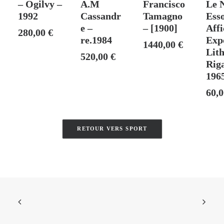
– Ogilvy –
A.M
Francisco
Le 
1992
Cassandr
Tamagno
Esso
e –
– [1900]
Affi
280,00
€
re.1984
Exp
1440,00
€
Lit
520,00
€
Rig
196
60,
RETOUR VERS SPORT