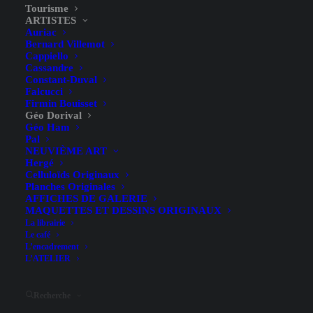
Tourisme
ARTISTES
Auriac
Bernard Villemot
Cappiello
Cassandre
Constant-Duval
Falcucci
Firmin Bouisset
Bayonne – Biarritz – Géo
Géo Dorival
Géo Ham
Dorival – 1911
Pal
NEUVIÈME ART
Hergé
Celluloïds Originaux
Planches Originales
AFFICHES DE GALERIE
MAQUETTES ET DESSINS ORIGINAUX
La librairie
Le café
L’encadrement
Illustrateur
Géo Dorival
L’ATELIER
Largeur (hors entoilage)
77.1 cm
Recherche
Hauteur (hors entoilage)
107.5 cm