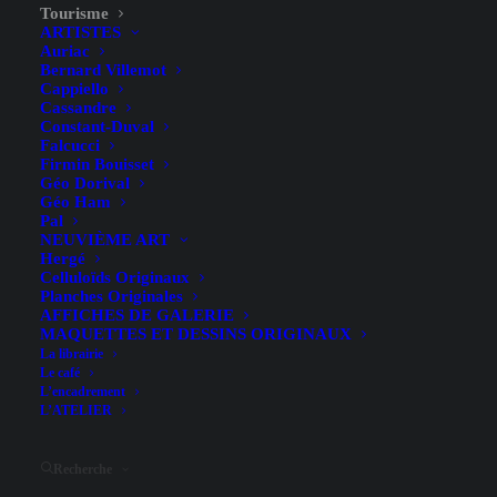
Tourisme
ARTISTES
Auriac
Bernard Villemot
Cappiello
Cassandre
Constant-Duval
Falcucci
Firmin Bouisset
Géo Dorival
Bordeaux – Hugo D’Alési –
Géo Ham
Pal
1896
NEUVIÈME ART
Hergé
Celluloïds Originaux
Planches Originales
AFFICHES DE GALERIE
MAQUETTES ET DESSINS ORIGINAUX
La librairie
Le café
L’encadrement
L’ATELIER
Illustrateur
Hugo D'Alési
Largeur (hors entoilage)
73.7 cm
Recherche
Hauteur (hors entoilage)
105.4 cm