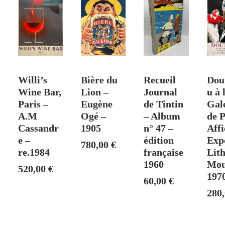
 PANIER
VENDU
AJOUTER AU PANIER
AJOUTER AU PANIER
AJO
Willi’s
Bière du
Recueil
Dou
Wine Bar,
Lion –
Journal
u à 
Paris –
Eugène
de Tintin
Gal
A.M
Ogé –
– Album
de P
Cassandr
1905
n° 47 –
Affi
e –
édition
Exp
780,00
€
re.1984
française
Lit
1960
Mou
520,00
€
197
60,00
€
280