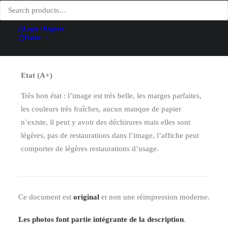
Date
1896
Technique d'impression
Lithographie
Login / Register
Panier
Conditionnement
Entoilée
Etat (A+)
Très bon état : l’image est très belle, les marges parfaites,
les couleurs très fraîches, aucun manque de papier
n’existe, il peut y avoir des déchirures mais elles sont
légères, pas de restaurations dans l’image, l’affiche peut
comporter de légères restaurations d’usage.
Ce document est
original
et non une réimpression moderne.
Les photos font partie intégrante de la description
.