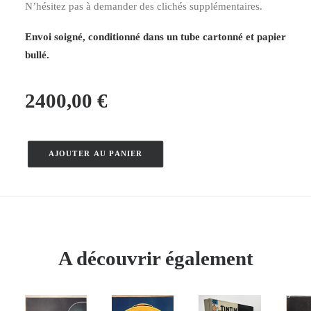
N’hésitez pas à demander des clichés supplémentaires.
Envoi soigné, conditionné dans un tube cartonné et papier
bullé.
2400,00
€
AJOUTER AU PANIER
quantité
de
Bordeaux
–
Hugo
D'Alési
A découvrir également
–
1896