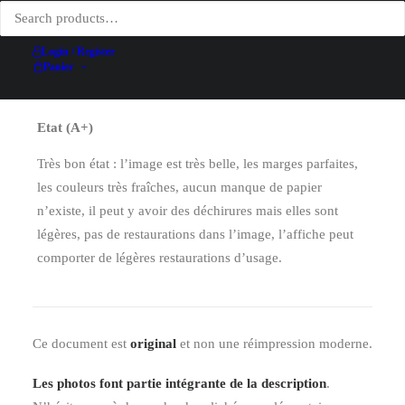
Date
1924
Technique d'impression
Lithographie
Login / Register
Panier
Conditionnement
Aucun
Etat (A+)
Très bon état : l’image est très belle, les marges parfaites,
les couleurs très fraîches, aucun manque de papier
n’existe, il peut y avoir des déchirures mais elles sont
légères, pas de restaurations dans l’image, l’affiche peut
comporter de légères restaurations d’usage.
Ce document est
original
et non une réimpression moderne.
Les photos font partie intégrante de la description
.