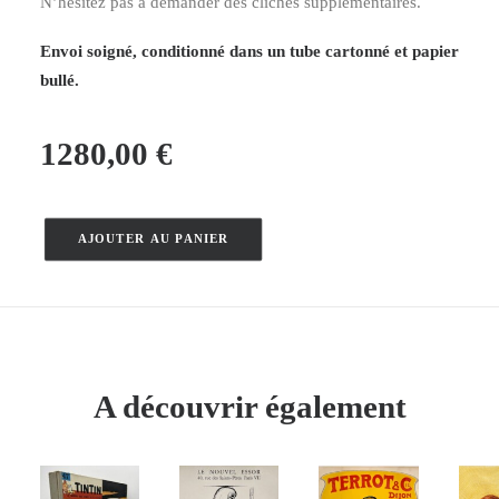
N’hésitez pas à demander des clichés supplémentaires.
Envoi soigné, conditionné dans un tube cartonné et papier
bullé.
1280,00
€
AJOUTER AU PANIER
quantité
de
Château
de
Saumur
–
A découvrir également
Constant-
Duval
–