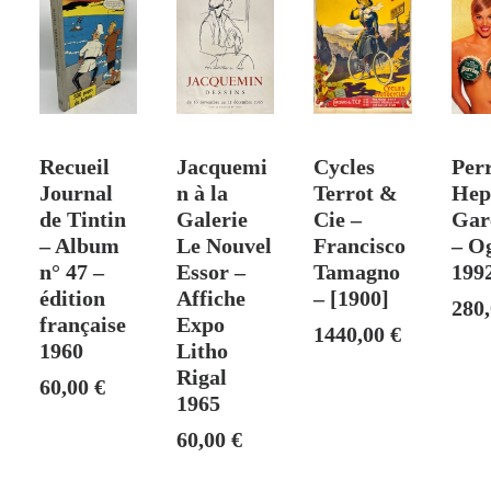
1924
 PANIER
AJOUTER AU PANIER
AJOUTER AU PANIER
AJOUTER AU PANIER
AJO
Recueil
Jacquemi
Cycles
Perr
Journal
n à la
Terrot &
Hep
de Tintin
Galerie
Cie –
Gar
– Album
Le Nouvel
Francisco
– Og
n° 47 –
Essor –
Tamagno
199
édition
Affiche
– [1900]
280
française
Expo
1440,00
€
1960
Litho
Rigal
60,00
€
1965
60,00
€