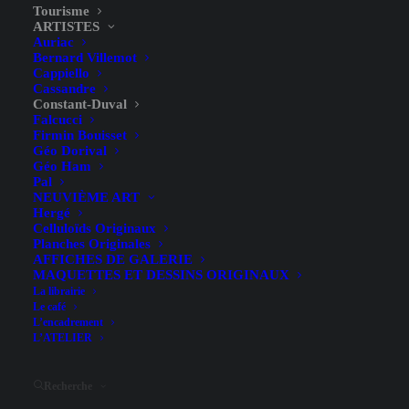
Tourisme
ARTISTES
Auriac
Bernard Villemot
Cappiello
Cassandre
Constant-Duval
Falcucci
Firmin Bouisset
Château de Saumur –
Géo Dorival
Géo Ham
Constant-Duval – 1924
Pal
NEUVIÈME ART
Hergé
Celluloïds Originaux
Planches Originales
AFFICHES DE GALERIE
MAQUETTES ET DESSINS ORIGINAUX
La librairie
Le café
L’encadrement
Illustrateur
Constant-Duval
L’ATELIER
Largeur (hors entoilage)
74.4 cm
Recherche
Hauteur (hors entoilage)
104.9 cm