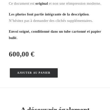
Ce document est
original
et non une réimpression moderne.
Les photos font partie intégrante de la description
.
N’hésitez pas à demander des clichés supplémentaires.
Envoi soigné, conditionné dans un tube cartonné et papier
bullé.
600,00
€
AJOUTER AU PANIER
quantité
de
Ile
d'Aix
–
Commarmond
A découvrir également