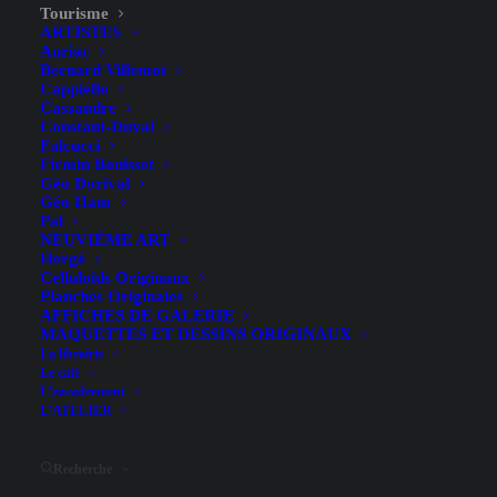
Tourisme
ARTISTES
Auriac
Bernard Villemot
Cappiello
Cassandre
Constant-Duval
Falcucci
Firmin Bouisset
Géo Dorival
Géo Ham
Pal
NEUVIÈME ART
Hergé
Ile d’Aix – Commarmond –
Celluloïds Originaux
Planches Originales
[1920]
AFFICHES DE GALERIE
MAQUETTES ET DESSINS ORIGINAUX
La librairie
Le café
L’encadrement
L’ATELIER
Recherche
Illustrateur
Commarmond