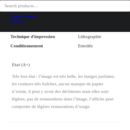
Largeur (hors entoilage)
62.2 cm
Login / Register
Hauteur (hors entoilage)
99.2 cm
Panier
Date
[1920]
Technique d'impression
Lithographie
Conditionnement
Entoilée
Etat (A+)
Très bon état : l’image est très belle, les marges parfaites,
les couleurs très fraîches, aucun manque de papier
n’existe, il peut y avoir des déchirures mais elles sont
légères, pas de restaurations dans l’image, l’affiche peut
comporter de légères restaurations d’usage.