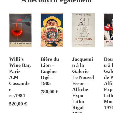
–
[1920]
 PANIER
VENDU
AJOUTER AU PANIER
AJOUTER AU PANIER
AJO
Willi’s
Bière du
Jacquemi
Dou
Wine Bar,
Lion –
n à la
u à 
Paris –
Eugène
Galerie
Gal
A.M
Ogé –
Le Nouvel
de P
Cassandr
1905
Essor –
Affi
e –
Affiche
Exp
780,00
€
re.1984
Expo
Lit
Litho
Mou
520,00
€
Rigal
197