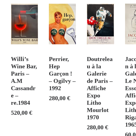
de
la
Manche
-
Auriac
–
1989
 PANIER
VENDU
AJOUTER AU PANIER
AJOUTER AU PANIER
AJO
Willi’s
Perrier,
Doutrelea
Jac
Wine Bar,
Hep
u à la
n à 
Paris –
Garçon !
Galerie
Gal
A.M
– Ogilvy –
de Paris –
Le 
Cassandr
1992
Affiche
Esso
e –
Expo
Affi
280,00
€
re.1984
Litho
Exp
Mourlot
Lit
520,00
€
1970
Rig
196
280,00
€
60,