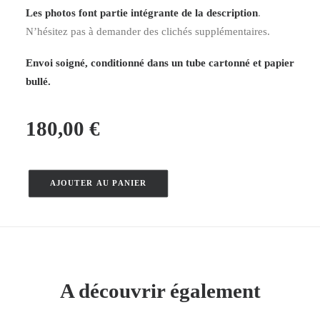
Les photos font partie intégrante de la description
.
N’hésitez pas à demander des clichés supplémentaires.
Envoi soigné, conditionné dans un tube cartonné et papier
bullé.
180,00
€
AJOUTER AU PANIER
quantité
de
Mont-
Saint-
Michel
–
A découvrir également
O.D.T