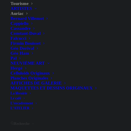
Tourisme
ARTISTES
Auriac
Bernard Villemot
Cappiello
Cassandre
Constant-Duval
Falcucci
Firmin Bouisset
Géo Dorival
Géo Ham
Pal
Mont-Saint-Michel – O.D.T
NEUVIÈME ART
Hergé
de la Manche – Auriac – 1989
Celluloïds Originaux
Planches Originales
AFFICHES DE GALERIE
MAQUETTES ET DESSINS ORIGINAUX
La librairie
Le café
L’encadrement
L’ATELIER
Illustrateur
Auriac
Recherche
Largeur (hors entoilage)
40, 1 cm