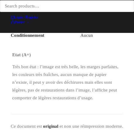
Hauteur (hors entoilage)
60 cm
Date
1989
Login / Register
Panier
Technique d’impression
Offset
Conditionnement
Aucun
Etat (A+)
Très bon état : l’image est très belle, les marges parfaites,
les couleurs très fraîches, aucun manque de papier
n’existe, il peut y avoir des déchirures mais elles sont
légères, pas de restaurations dans l’image, l’affiche peut
comporter de légères restaurations d’usage.
Ce document est
original
et non une réimpression moderne.