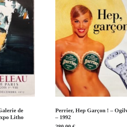
U PANIER
AJOUTER AU PANIER
Galerie de
Perrier, Hep Garçon ! – Ogil
Expo Litho
– 1992
280,00
€