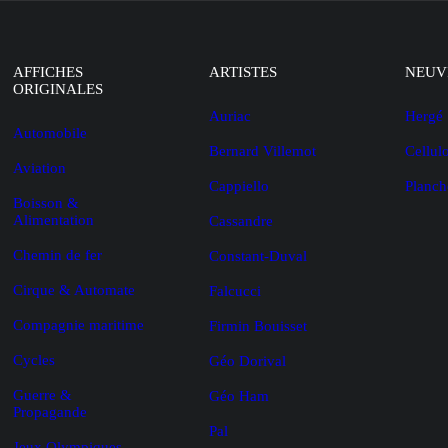
AFFICHES
ARTISTES
NEUV
ORIGINALES
Auriac
Hergé
Automobile
Bernard Villemot
Cellul
Aviation
Cappiello
Planch
Boisson &
Alimentation
Cassandre
Chemin de fer
Constant-Duval
Cirque & Automate
Falcucci
Compagnie maritime
Firmin Bouisset
Cycles
Géo Dorival
Guerre &
Géo Ham
Propagande
Pal
Jeux Olympiques