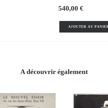
540,00
€
AJOUTER AU PANIE
quantité
de
Strasbourg
–
A.
Beck
–
A découvrir également
1923