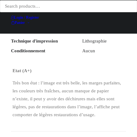
Illustrateur
Hallo (dit ALO)
Largeur (hors entoilage)
62.4 cm
Login / Register
Hauteur (hors entoilage)
100 cm
Panier
Date
1925
Technique d'impression
Lithographie
Conditionnement
Aucun
Etat (A+)
Très bon état : l’image est très belle, les marges parfaites,
les couleurs très fraîches, aucun manque de papier
n’existe, il peut y avoir des déchirures mais elles sont
légères, pas de restaurations dans l’image, l’affiche peut
comporter de légères restaurations d’usage.