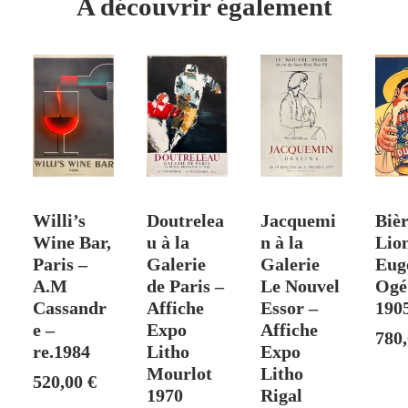
A découvrir également
Hallo
(dit
ALO)
–
1925
 PANIER
VENDU
AJOUTER AU PANIER
AJOUTER AU PANIER
AJO
Willi’s
Doutrelea
Jacquemi
Biè
Wine Bar,
u à la
n à la
Lio
Paris –
Galerie
Galerie
Eug
A.M
de Paris –
Le Nouvel
Ogé
Cassandr
Affiche
Essor –
190
e –
Expo
Affiche
780
re.1984
Litho
Expo
Mourlot
Litho
520,00
€
1970
Rigal