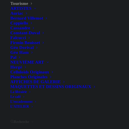
Tourisme
ARTISTES
Auriac
Bernard Villemot
Cappiello
Cassandre
Constant-Duval
Falcucci
Firmin Bouisset
Géo Dorival
Géo Ham
Pal
NEUVIÈME ART
Hergé
Villefranche de Rouergue –
Celluloïds Originaux
Planches Originales
Hallo (dit ALO) – 1925
AFFICHES DE GALERIE
MAQUETTES ET DESSINS ORIGINAUX
La librairie
Le café
L’encadrement
L’ATELIER
Recherche