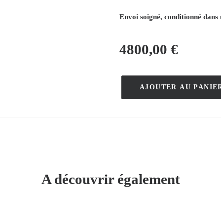
Envoi soigné, conditionné dans 
4800,00
€
AJOUTER AU PANIE
quantité
de
Maquette
Originale,
Bergasol,
La
Piscine
A découvrir également
–
Bernard
Villemot