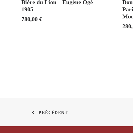
Bière du Lion – Eugène Ogé –
Dout
1905
Pari
Mou
780,00
€
280
PRÉCÉDENT