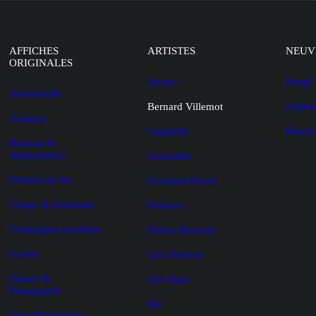
AFFICHES
ARTISTES
NEUV
ORIGINALES
Auriac
Hergé
Automobile
Bernard Villemot
Cellul
Aviation
Cappiello
Planch
Boisson &
Alimentation
Cassandre
Chemin de fer
Constant-Duval
Cirque & Automate
Falcucci
Compagnie maritime
Firmin Bouisset
Cycles
Géo Dorival
Guerre &
Géo Ham
Propagande
Pal
Jeux Olympiques