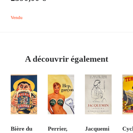
Vendu
A découvrir également
AJOUTER AU PANIER
AJOUTER AU PANIER
AJOUTER AU PANIER
AJO
Bière du
Perrier,
Jacquemi
Cyc