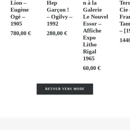
Lion –
Hep
n à la
Ter
Eugène
Garçon !
Galerie
Cie 
Ogé –
– Ogilvy –
Le Nouvel
Fra
1905
1992
Essor –
Tam
Affiche
– [1
780,00
€
280,00
€
Expo
144
Litho
Rigal
1965
60,00
€
RETOUR VERS MODE