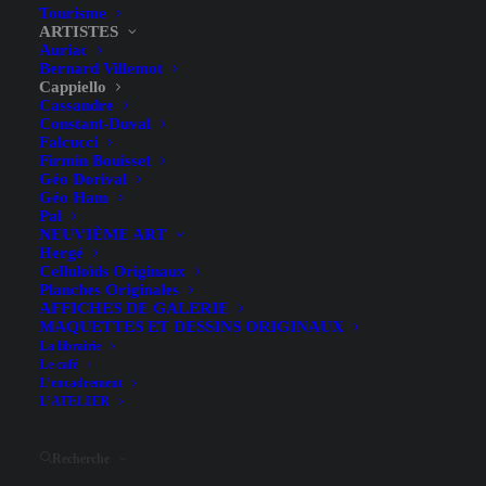
Tourisme
ARTISTES
Auriac
Bernard Villemot
Cappiello
Cassandre
Constant-Duval
Falcucci
Firmin Bouisset
Géo Dorival
Géo Ham
Pal
NEUVIÈME ART
Le Bas Revel – Léonetto
Hergé
Celluloïds Originaux
Cappellio – 1929
Planches Originales
AFFICHES DE GALERIE
MAQUETTES ET DESSINS ORIGINAUX
La librairie
Le café
L’encadrement
L’ATELIER
Recherche
Illustrateur
Léonetto Cappellio