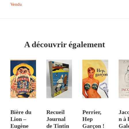
Vendu
A découvrir également
 PANIER
AJOUTER AU PANIER
AJOUTER AU PANIER
AJOUTER AU PANIER
AJO
Bière du
Recueil
Perrier,
Jac
Lion –
Journal
Hep
n à 
Eugène
de Tintin
Garçon !
Gal