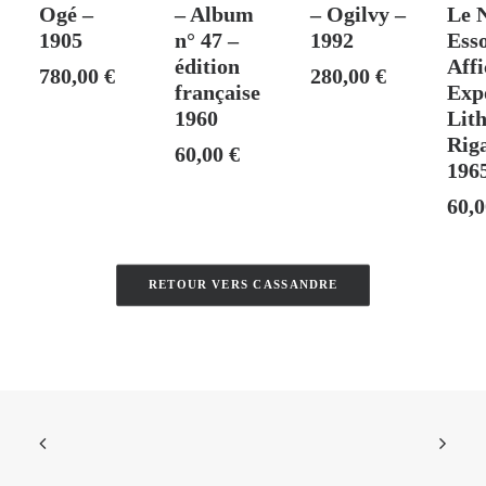
Ogé –
– Album
– Ogilvy –
Le 
1905
n° 47 –
1992
Esso
édition
Affi
780,00
€
280,00
€
française
Exp
1960
Lit
Rig
60,00
€
196
60,
RETOUR VERS CASSANDRE