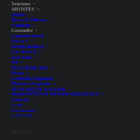
Tourisme
ARTISTES
Auriac
Bernard Villemot
Cappiello
Cassandre
Constant-Duval
Falcucci
Firmin Bouisset
Géo Dorival
Géo Ham
Willi’s Wine Bar, Paris – A.M
Pal
NEUVIÈME ART
Cassandre – re.1984
Hergé
Celluloïds Originaux
Planches Originales
AFFICHES DE GALERIE
MAQUETTES ET DESSINS ORIGINAUX
La librairie
Le café
L’encadrement
L’ATELIER
Illustrateur
A.M Cassandre
Largeur (hors entoilage)
70 cm
Recherche