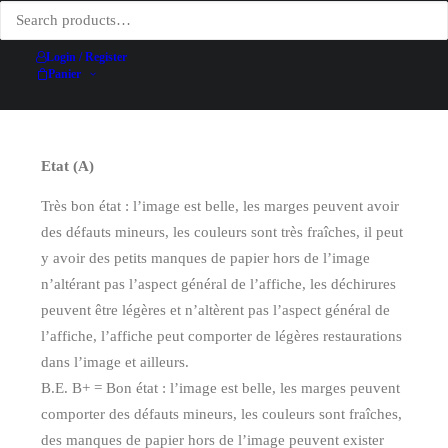
Hauteur (hors entoilage)
102 cm
Date
re. 1984
Login / Register
Technique d'impression
Lithographie
Panier
Conditionnement
Aucun
Etat (A)
Très bon état : l’image est belle, les marges peuvent avoir
des défauts mineurs, les couleurs sont très fraîches, il peut
y avoir des petits manques de papier hors de l’image
n’altérant pas l’aspect général de l’affiche, les déchirures
peuvent être légères et n’altèrent pas l’aspect général de
l’affiche, l’affiche peut comporter de légères restaurations
dans l’image et ailleurs.
B.E. B+ = Bon état : l’image est belle, les marges peuvent
comporter des défauts mineurs, les couleurs sont fraîches,
des manques de papier hors de l’image peuvent exister