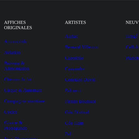
AFFICHES
ARTISTES
NEUV
ORIGINALES
Auriac
Hergé
Automobile
Bernard Villemot
Cellul
Aviation
Cappiello
Planch
Boisson &
Alimentation
Cassandre
Chemin de fer
Constant-Duval
Cirque & Automate
Falcucci
Compagnie maritime
Firmin Bouisset
Cycles
Géo Dorival
Guerre &
Géo Ham
Propagande
Pal
Jeux Olympiques