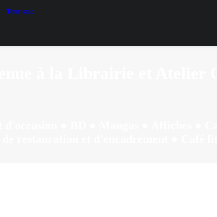
Tourisme
nue à la Librairie et Atelier 
et d'occasion ● BD ● Mangas ● Affiches ● C
 de restauration et d'encadrement ● Café li
Restauration et reliure