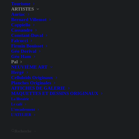
Tourisme
ARTISTES
Auriac
Bernard Villemot
Cappiello
Cassandre
Constant-Duval
Falcucci
Firmin Bouisset
Abricotine – Jean de
Géo Dorival
Géo Ham
Paléologue (PAL) – 1897
Pal
NEUVIÈME ART
Hergé
Celluloïds Originaux
Planches Originales
AFFICHES DE GALERIE
MAQUETTES ET DESSINS ORIGINAUX
La librairie
Le café
L’encadrement
Illustrateur
Jean de Paléologue
L’ATELIER
Largeur (hors entoilage)
107.5 cm
Hauteur (hors entoilage)
149 cm
Recherche