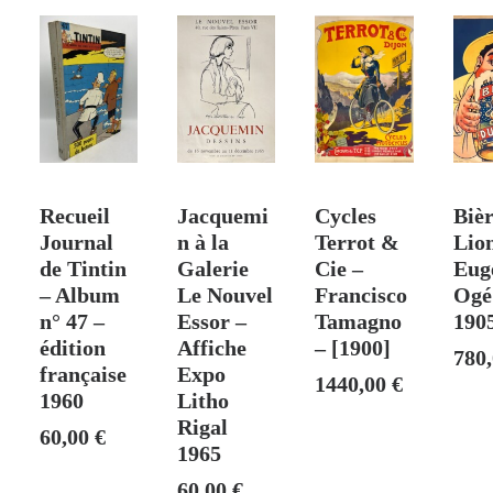
(PAL)
-
1897
 PANIER
AJOUTER AU PANIER
AJOUTER AU PANIER
AJOUTER AU PANIER
AJO
Recueil
Jacquemi
Cycles
Biè
Journal
n à la
Terrot &
Lio
de Tintin
Galerie
Cie –
Eug
– Album
Le Nouvel
Francisco
Ogé
n° 47 –
Essor –
Tamagno
190
édition
Affiche
– [1900]
780
française
Expo
1440,00
€
1960
Litho
Rigal
60,00
€
1965
60,00
€