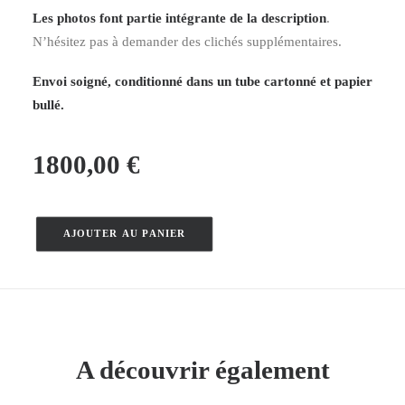
Les photos font partie intégrante de la description
.
N’hésitez pas à demander des clichés supplémentaires.
Envoi soigné, conditionné dans un tube cartonné et papier
bullé.
1800,00
€
AJOUTER AU PANIER
quantité
de
Abricotine
–
Jean
de
A découvrir également
Paléologue