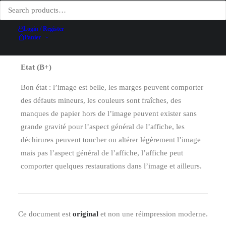
Date
1897
Technique d'impression
Lithographie
Login / Register
Conditionnement
Entoilée
Panier
Etat (B+)
Bon état : l’image est belle, les marges peuvent comporter
des défauts mineurs, les couleurs sont fraîches, des
manques de papier hors de l’image peuvent exister sans
grande gravité pour l’aspect général de l’affiche, les
déchirures peuvent toucher ou altérer légèrement l’image
mais pas l’aspect général de l’affiche, l’affiche peut
comporter quelques restaurations dans l’image et ailleurs.
Ce document est
original
et non une réimpression moderne.