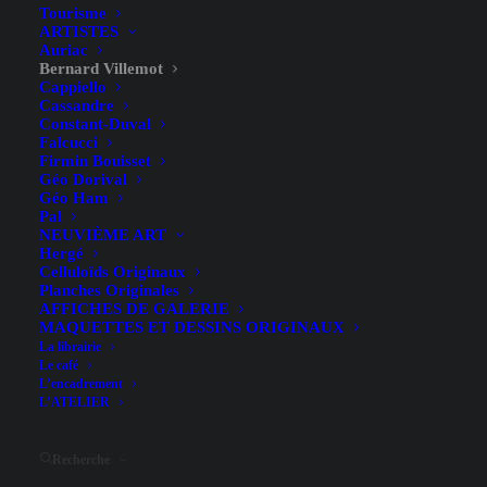
Tourisme
ARTISTES
Auriac
Bernard Villemot
Cappiello
Cassandre
Constant-Duval
Falcucci
840,00
€
Firmin Bouisset
Géo Dorival
Géo Ham
Lithographie – 1971 – 67,2 x 53 cm
Pal
NEUVIÈME ART
Hergé
État :
A
Celluloïds Originaux
Planches Originales
AFFICHES DE GALERIE
AJOUTER AU PANIER
MAQUETTES ET DESSINS ORIGINAUX
quantité
La librairie
de
Le café
L’encadrement
Les
L’ATELIER
Parisiennes,
Catégories
Publicité
,
Mode
,
Bernard Villemot
La
Recherche
Femme