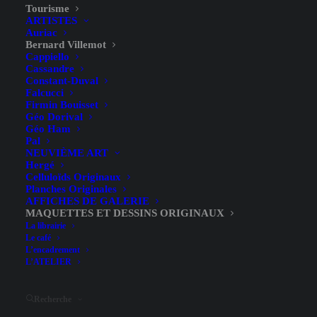
Tourisme
ARTISTES
Auriac
Bernard Villemot
Cappiello
Cassandre
Constant-Duval
Falcucci
Firmin Bouisset
Géo Dorival
Géo Ham
Pal
NEUVIÈME ART
Hergé
Celluloïds Originaux
2400,00
€
Planches Originales
AFFICHES DE GALERIE
MAQUETTES ET DESSINS ORIGINAUX
Gouache – . – 50,1 x 32,5 cm
La librairie
Le café
État :
A+
L’encadrement
L’ATELIER
AJOUTER AU PANIER
quantité
Recherche
de