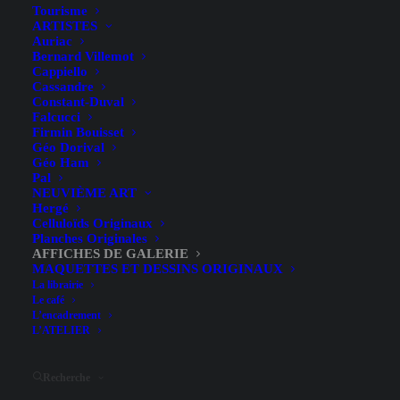
Tourisme
ARTISTES
Auriac
Bernard Villemot
Cappiello
Cassandre
Constant-Duval
Falcucci
Firmin Bouisset
Géo Dorival
Géo Ham
Pal
NEUVIÈME ART
Hergé
80,00
€
Celluloïds Originaux
Planches Originales
AFFICHES DE GALERIE
Lithographie – 1954 – 40.3 x 61.1 cm
MAQUETTES ET DESSINS ORIGINAUX
La librairie
État :
A+
Le café
L’encadrement
L’ATELIER
AJOUTER AU PANIER
quantité
Recherche
de