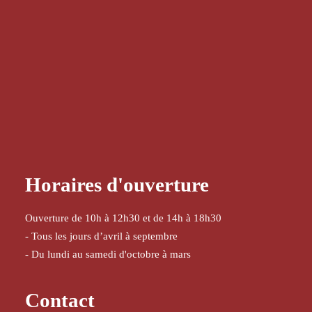
VENDU
Roland Garros – Björn Borg – Eduardo Arroyo – 1981
1200,00
€
Horaires d'ouverture
Ouverture de 10h à 12h30 et de 14h à 18h30
- Tous les jours d’avril à septembre
- Du lundi au samedi d'octobre à mars
Contact