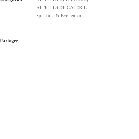
la
AFFICHES DE GALERIE
,
Galerie
Spectacle & Événements
Sagot
–
Affiche
Partager
Expo
Litho
Mourlot
1953