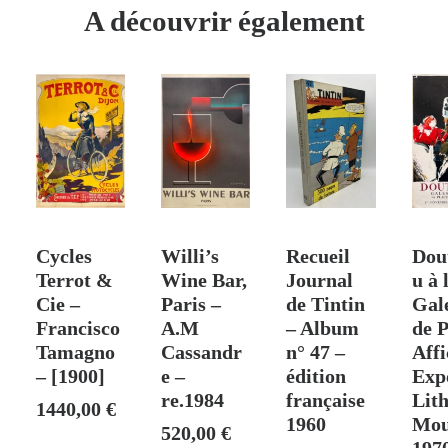
(Triptyque)
A découvrir également
–
Géo
Dorival
–
1928
 PANIER
AJOUTER AU PANIER
VENDU
AJOUTER AU PANIER
AJO
Cycles
Willi’s
Recueil
Dou
Terrot &
Wine Bar,
Journal
u à 
Cie –
Paris –
de Tintin
Gal
Francisco
A.M
– Album
de P
Tamagno
Cassandr
n° 47 –
Affi
– [1900]
e –
édition
Exp
re.1984
française
Lit
1440,00
€
1960
Mou
520,00
€