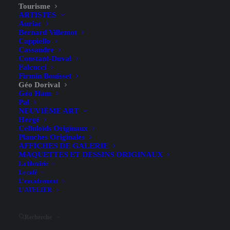
Tourisme
ARTISTES
Auriac
Bernard Villemot
Cappiello
Cassandre
Constant-Duval
Falcucci
Firmin Bouisset
Géo Dorival
Géo Ham
Le Mont-Blanc (Triptyque) –
Pal
NEUVIÈME ART
Géo Dorival – 1928
Hergé
Celluloïds Originaux
Planches Originales
AFFICHES DE GALERIE
MAQUETTES ET DESSINS ORIGINAUX
La librairie
Le café
L’encadrement
L’ATELIER
Paris-Lyon-Marseille /
Sous-titre
Tramway du Mont-
Recherche
Blanc