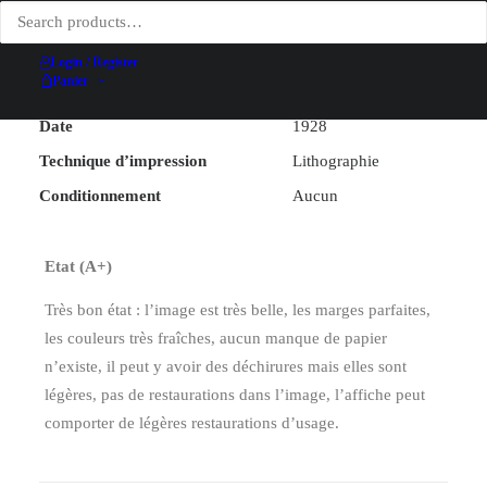
Illustrateur
Géo Dorival
Largeur (hors entoilage)
74, 7 cm
Login / Register
Panier
Hauteur (hors entoilage)
104, 3 cm
Date
1928
Technique d’impression
Lithographie
Conditionnement
Aucun
Etat (A+)
Très bon état : l’image est très belle, les marges parfaites,
les couleurs très fraîches, aucun manque de papier
n’existe, il peut y avoir des déchirures mais elles sont
légères, pas de restaurations dans l’image, l’affiche peut
comporter de légères restaurations d’usage.