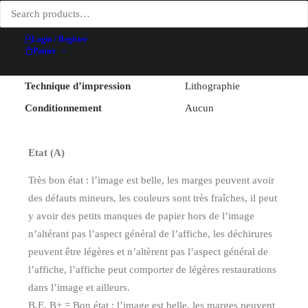
Largeur (hors entoilage)
67.6 cm
Login / Register
Hauteur (hors entoilage)
99.7 cm
Panier
Date
1983
Technique d’impression
Lithographie
Conditionnement
Aucun
Etat (A)
Très bon état : l’image est belle, les marges peuvent avoir
des défauts mineurs, les couleurs sont très fraîches, il peut
y avoir des petits manques de papier hors de l’image
n’altérant pas l’aspect général de l’affiche, les déchirures
peuvent être légères et n’altèrent pas l’aspect général de
l’affiche, l’affiche peut comporter de légères restaurations
dans l’image et ailleurs.
B.E. B+ = Bon état : l’image est belle, les marges peuvent