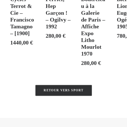
Terrot &
Hep
u à la
Lio
Cie –
Garçon !
Galerie
Eug
Francisco
– Ogilvy –
de Paris –
Ogé
Tamagno
1992
Affiche
190
– [1900]
Expo
280,00
€
780
Litho
1440,00
€
Mourlot
1970
280,00
€
RETOUR VERS SPORT