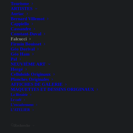
Tourisme
ARTISTES
Auriac
Bernard Villemot
Cappiello
Cassandre
Constant-Duval
Falcucci
Firmin Bouisset
Géo Dorival
Géo Ham
Pal
Grand Prix Automobile de
NEUVIÈME ART
Hergé
Monaco – Falcucci – 1983
Celluloïds Originaux
Planches Originales
AFFICHES DE GALERIE
MAQUETTES ET DESSINS ORIGINAUX
La librairie
Le café
L’encadrement
L’ATELIER
Sous-titre
6 Avril 1930
Recherche
Illustrateur
Falcucci