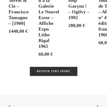
Terrot &
n à la
Hep
Jou
Cie –
Galerie
Garçon !
de T
Francisco
Le Nouvel
– Ogilvy –
– A
Tamagno
Essor –
1992
n° 4
– [1900]
Affiche
édit
280,00
€
Expo
fran
1440,00
€
Litho
196
Rigal
60,
1965
60,00
€
RETOUR VERS SPORT