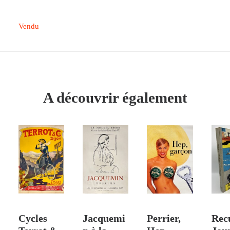
Vendu
A découvrir également
AJOUTER AU PANIER
AJOUTER AU PANIER
AJOUTER AU PANIER
AJO
Cycles
Jacquemi
Perrier,
Rec