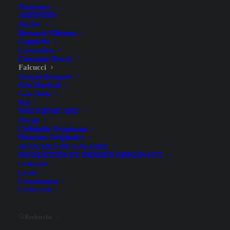
Tourisme
ARTISTES
Auriac
Bernard Villemot
Cappiello
Cassandre
Constant-Duval
Falcucci
Firmin Bouisset
Géo Dorival
Géo Ham
Grand Prix Automobile de
Pal
NEUVIÈME ART
Monaco – Falcucci – 1983
Hergé
Celluloïds Originaux
Planches Originales
AFFICHES DE GALERIE
MAQUETTES ET DESSINS ORIGINAUX
La librairie
Le café
L’encadrement
L’ATELIER
Sous-titre
17 Avril 1932
Recherche
Illustrateur
Falcucci