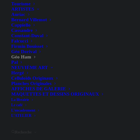
Tourisme
ARTISTES
Auriac
Bernard Villemot
Cappiello
Cassandre
Constant-Duval
Falcucci
Firmin Bouisset
Géo Dorival
Géo Ham
Pal
Grand Prix Automobile de
NEUVIÈME ART
Hergé
Monaco – Géo Ham – 1983
Celluloïds Originaux
Planches Originales
AFFICHES DE GALERIE
MAQUETTES ET DESSINS ORIGINAUX
La librairie
Le café
L’encadrement
L’ATELIER
Sous-titre
2 Avril 1934
Recherche