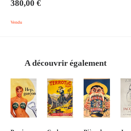
380,00
€
Vendu
A découvrir également
 PANIER
AJOUTER AU PANIER
AJOUTER AU PANIER
AJOUTER AU PANIER
AJO