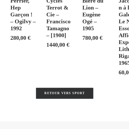
Perrier,
Cycles
Bière du
Jac
Hep
Terrot &
Lion –
n à 
Garçon !
Cie –
Eugène
Gal
– Ogilvy –
Francisco
Ogé –
Le 
1992
Tamagno
1905
Esso
– [1900]
Affi
280,00
€
780,00
€
Exp
1440,00
€
Lit
Rig
196
60,
RETOUR VERS SPORT