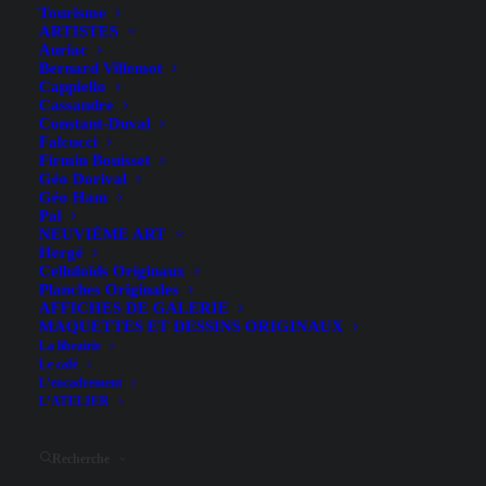
Tourisme
ARTISTES
Auriac
Bernard Villemot
Cappiello
Cassandre
Constant-Duval
Falcucci
Firmin Bouisset
Découvrez et composez votre collection d'affiches
Géo Dorival
originales sur le thème du sport.
Géo Ham
L'Atelier Quillet peut également vous proposer
Pal
pose sur châssis, encadrement ou caisse
NEUVIÈME ART
Hergé
américaine pour mettre en valeur vos achats (
voir
Celluloïds Originaux
la section encadrement
).
Planches Originales
AFFICHES DE GALERIE
MAQUETTES ET DESSINS ORIGINAUX
La librairie
Le café
L’encadrement
L’ATELIER
Hide filters
Recherche