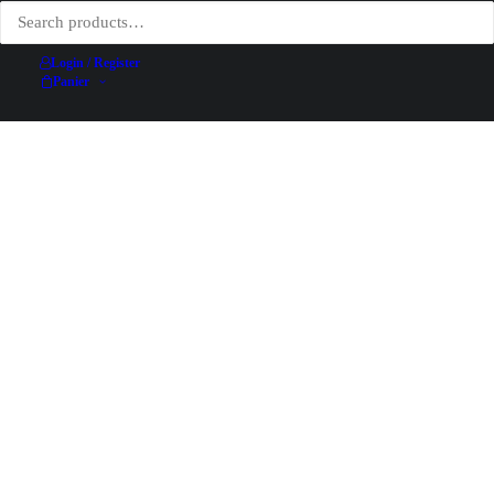
Login / Register
Panier
Maquette Originale, Contrex, Contre-Attaque sur toute
AJOUTER AU PANIER
la Ligne – Bernard Villemot – [1971]