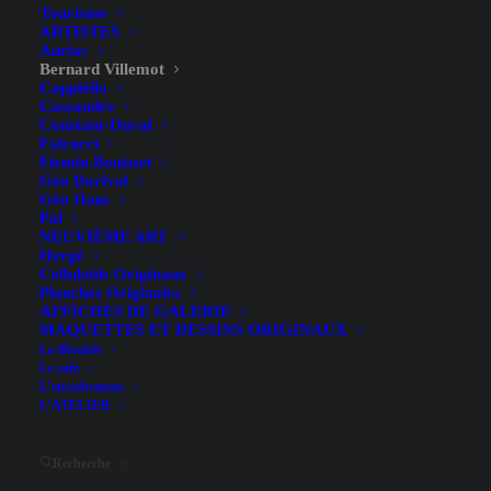
Tourisme
ARTISTES
Auriac
Bernard Villemot
Cappiello
Cassandre
Constant-Duval
Falcucci
Firmin Bouisset
Géo Dorival
Géo Ham
Pal
NEUVIÈME ART
Hergé
Celluloïds Originaux
Planches Originales
AFFICHES DE GALERIE
MAQUETTES ET DESSINS ORIGINAUX
Hide filters
La librairie
Le café
L’encadrement
L’ATELIER
Recherche